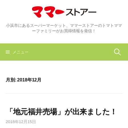
コ
ン
テ
ン
小浜市にあるスーパーマーケット、ママーストアーのトマトママ
ーファミリーがお買得情報を発信！
ツ
へ
ス
検
メニュー
キ
ッ
プ
索:
月別: 2018年12月
「地元福井売場」が出来ました！
2018年12月15日